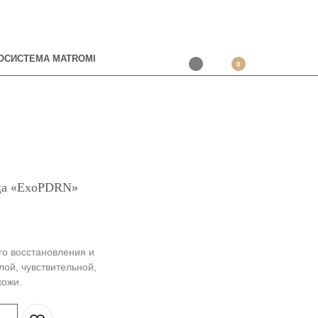
ОСИСТЕМА MATROMI
0
ица «ExoPDRN»
го восстановления и
лой, чувствительной,
кожи.