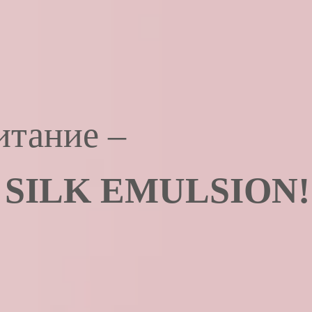
итание –
 SILK EMULSION!