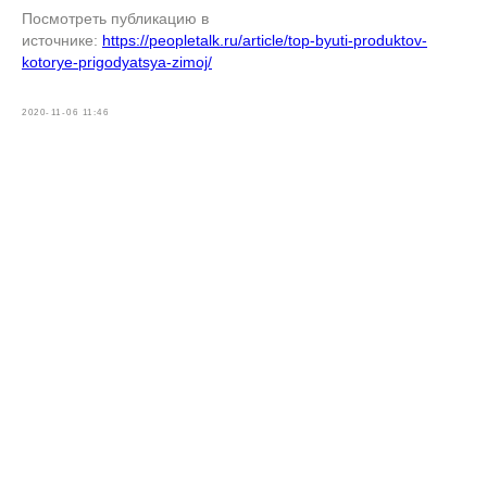
Посмотреть публикацию в
источнике:
https://peopletalk.ru/article/top-byuti-produktov-
kotorye-prigodyatsya-zimoj/
2020-11-06 11:46